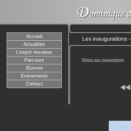
Accueil
Les inaugurations 
Actualités
L'esprit novateur
Parcours
Retour aux inaugurations
Œuvres
Événements
Contact