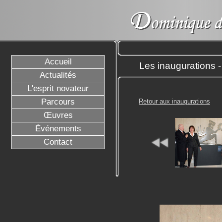
Accueil
Les inaugurations 
Actualités
L'esprit novateur
Parcours
Retour aux inaugurations
Œuvres
Événements
Contact